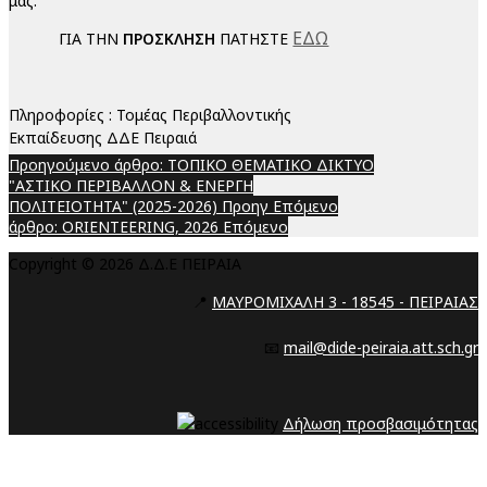
μας.
ΕΔΩ
ΓΙΑ ΤΗΝ
ΠΡΟΣΚΛΗΣΗ
ΠΑΤΗΣΤΕ
Πληροφορίες : Τομέας Περιβαλλοντικής
Εκπαίδευσης ΔΔΕ Πειραιά
Προηγούμενο άρθρο: ΤΟΠΙΚΟ ΘΕΜΑΤΙΚΟ ΔΙΚΤΥΟ
"ΑΣΤΙΚΟ ΠΕΡΙΒΑΛΛΟΝ & ΕΝΕΡΓΗ
ΠΟΛΙΤΕΙΟΤΗΤΑ" (2025-2026)
Προηγ
Επόμενο
άρθρο: ORIENTEERING, 2026
Επόμενο
Copyright © 2026 Δ.Δ.Ε ΠΕΙΡΑΙΑ
📍
ΜΑΥΡΟΜΙΧΑΛΗ 3 - 18545 - ΠΕΙΡΑΙΑΣ
📧
mail@dide-peiraia.att.sch.gr
Δήλωση προσβασιμότητας