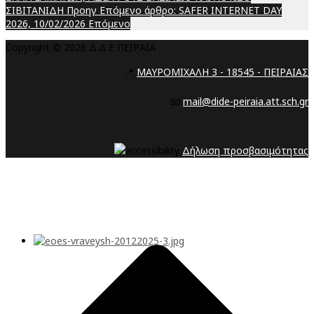
ΣΙΒΙΤΑΝΙΔΗ
Προηγ
Επόμενο άρθρο: SAFER INTERNET DAY
2026, 10/02/2026
Επόμενο
Copyright © 2026 Δ.Δ.Ε ΠΕΙΡΑΙΑ
📍
ΜΑΥΡΟΜΙΧΑΛΗ 3 - 18545 - ΠΕΙΡΑΙΑΣ
📧
mail@dide-peiraia.att.sch.gr
Δήλωση προσβασιμότητας