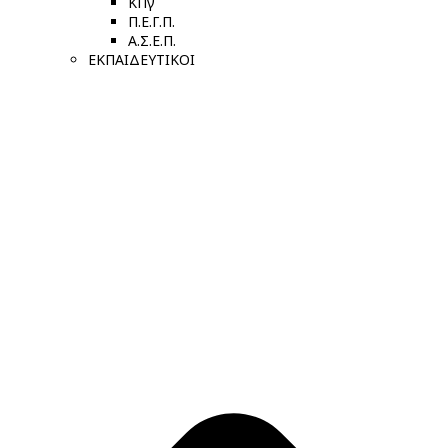
ΚΠγ
Π.Ε.Γ.Π.
Α.Σ.Ε.Π.
ΕΚΠΑΙΔΕΥΤΙΚΟΙ