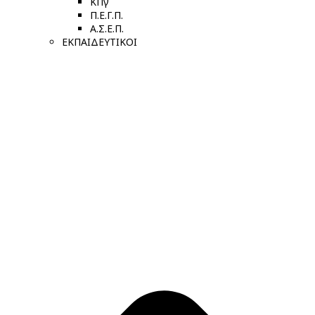
ΚΠγ
Π.Ε.Γ.Π.
Α.Σ.Ε.Π.
ΕΚΠΑΙΔΕΥΤΙΚΟΙ