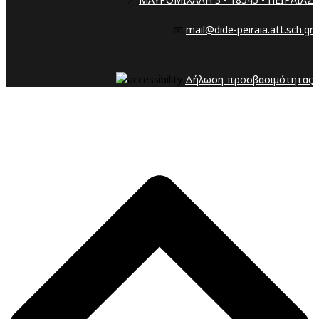
📧
mail@dide-peiraia.att.sch.gr
Δήλωση προσβασιμότητας