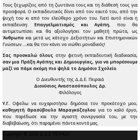
Τους ξεχωρίζεις από τη ζωντάνια τους και τη διάθεσή τους για
προσφορά. Ο εκπαιδευτικός δίνει από τον εαυτό του, από την
ψυχή του κι από τον ελεύθερο χρόνο του. Γιατί αυτό είναι η
εκπαίδευση:
Επαγγελματισμός και Αγάπη
, που θα
αντιμετωπίσει και θα αξιολογήσει τον μαθητή πρώτα, ως
Άνθρωπο
και μετά ως κάτοχο Δεξιοτήτων και Επιστημονικών
Γνώσεων…..και θα τον κάνει να νιώθει μοναδικός!
Σας προσκαλώ όλους
στην φετινή εκπαιδευτική διαδικασία,
σαν μια Πράξη Αγάπης και Δημιουργίας, για να μπορέσουμε
μαζί να πάμε ακόμη πιο ψηλά το Δημόσιο Σχολείο
.
Ο Διευθυντής της Δ.Δ.Ε. Πειραιά
Διονύσιος Αναστασόπουλος Δρ.
Φιλόλογος
Υ.Γ.
Οφείλω να ευχαριστήσω δημόσια τον προκάτοχο μου,
καθηγητή Θρασύβουλο Μαραγκόζογλου
για το καλό έργο,
που παρέδωσε και την αγαστή συνεργασία του, με την
διαβεβαίωση, ότι παραμένει πάντα κοντά μας.
Copyright © 2026 Δ.Δ.Ε ΠΕΙΡΑΙΑ