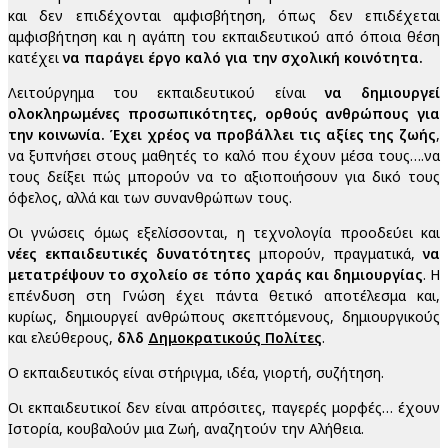
και δεν επιδέχονται αμφισβήτηση, όπως δεν επιδέχεται
αμφισβήτηση και η αγάπη του εκπαιδευτικού από όποια θέση
κατέχει
να παράγει έργο καλό για την σχολική κοινότητα.
Λειτούργημα του εκπαιδευτικού είναι
να δημιουργεί
ολοκληρωμένες προσωπικότητες, ορθούς ανθρώπους για
την κοινωνία. Έχει χρέος να προβάλλει τις αξίες της ζωής
,
να ξυπνήσει στους μαθητές το καλό που έχουν μέσα τους….να
τους δείξει πώς μπορούν να το αξιοποιήσουν για δικό τους
όφελος, αλλά και των συνανθρώπων τους.
Οι γνώσεις όμως εξελίσσονται, η τεχνολογία προοδεύει και
νέες εκπαιδευτικές δυνατότητες
μπορούν, πραγματικά,
να
μετατρέψουν το σχολείο σε τόπο χαράς και δημιουργίας
. Η
επένδυση στη Γνώση έχει πάντα θετικό αποτέλεσμα και,
κυρίως, δημιουργεί ανθρώπους σκεπτόμενους, δημιουργικούς
και ελεύθερους,
δλδ
Δημοκρατικούς Πολίτες
.
Ο εκπαιδευτικός είναι στήριγμα, ιδέα, γιορτή, συζήτηση.
Οι εκπαιδευτικοί δεν είναι απρόσιτες, παγερές μορφές… έχουν
Ιστορία, κουβαλούν μια Ζωή, αναζητούν την Αλήθεια.