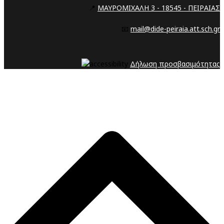
📍
ΜΑΥΡΟΜΙΧΑΛΗ 3 - 18545 - ΠΕΙΡΑΙΑΣ
📧
mail@dide-peiraia.att.sch.gr
Δήλωση προσβασιμότητας