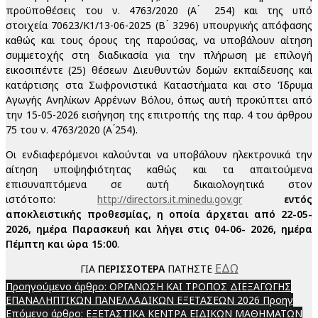
προϋποθέσεις του ν. 4763/2020 (Α ́ 254) και της υπό
στοιχεία 70623/Κ1/13-06-2025 (Β ́ 3296) υπουργικής απόφασης
καθώς και τους όρους της παρούσας, να υποβάλουν αίτηση
συμμετοχής στη διαδικασία για την πλήρωση με επιλογή
εικοσιπέντε (25) θέσεων Διευθυντών δομών εκπαίδευσης και
κατάρτισης στα Σωφρονιστικά Καταστήματα και στο Ίδρυμα
Αγωγής Ανηλίκων Αρρένων Βόλου, όπως αυτή προκύπτει από
την 15-05-2026 εισήγηση της επιτροπής της παρ. 4 του άρθρου
75 του ν. 4763/2020 (Α ́254).
Οι ενδιαφερόμενοι καλούνται να υποβάλουν ηλεκτρονικά την
αίτηση υποψηφιότητας καθώς και τα απαιτούμενα
επισυναπτόμενα σε αυτή δικαιολογητικά στον
ιστότοπο:
http://directors.it.minedu.gov.gr
εντός
αποκλειστικής προθεσμίας, η οποία άρχεται από 22-05-
2026, ημέρα Παρασκευή και λήγει στις 04-06- 2026, ημέρα
Πέμπτη και ώρα 15:00
.
ΕΔΩ
ΓΙΑ
ΠΕΡΙΣΣΟΤΕΡΑ
ΠΑΤΗΣΤΕ
Προηγούμενο άρθρο: ΟΡΓΑΝΩΣΗ ΚΑΙ ΤΡΟΠΟΣ ΔΙΕΞΑΓΩΓΗΣ
ΕΠΑΝΑΛΗΠΤΙΚΩΝ ΠΑΝΕΛΛΑΔΙΚΩΝ ΕΞΕΤΑΣΕΩΝ 2026
Προηγ
Επόμενο άρθρο: ΕΞΕΤΑΣΤΙΚΑ ΚΕΝΤΡΑ ΕΙΔΙΚΩΝ ΜΑΘΗΜΑΤΩΝ