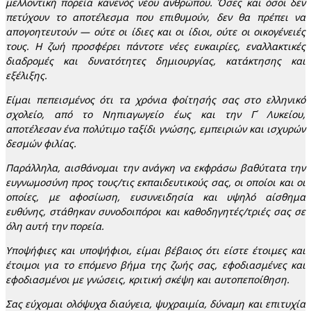
μελλοντική πορεία κανενός νέου ανθρώπου. Όσες και όσοι δεν
πετύχουν το αποτέλεσμα που επιθυμούν, δεν θα πρέπει να
απογοητευτούν — ούτε οι ίδιες και οι ίδιοι, ούτε οι οικογένειές
τους. Η ζωή προσφέρει πάντοτε νέες ευκαιρίες, εναλλακτικές
διαδρομές και δυνατότητες δημιουργίας, κατάκτησης και
εξέλιξης.
Είμαι πεπεισμένος ότι τα χρόνια φοίτησής σας στο ελληνικό
σχολείο, από το Νηπιαγωγείο έως και την Γ΄ Λυκείου,
αποτέλεσαν ένα πολύτιμο ταξίδι γνώσης, εμπειριών και ισχυρών
δεσμών φιλίας.
Παράλληλα, αισθάνομαι την ανάγκη να εκφράσω βαθύτατα την
ευγνωμοσύνη προς τους/τις εκπαιδευτικούς σας, οι οποίοι και οι
οποίες, με αφοσίωση, ευσυνειδησία και υψηλό αίσθημα
ευθύνης, στάθηκαν συνοδοιπόροι και καθοδηγητές/τριές σας σε
όλη αυτή την πορεία.
Υποψήφιες και υποψήφιοι, είμαι βέβαιος ότι είστε έτοιμες και
έτοιμοι για το επόμενο βήμα της ζωής σας, εφοδιασμένες και
εφοδιασμένοι με γνώσεις, κριτική σκέψη και αυτοπεποίθηση.
Σας εύχομαι ολόψυχα διαύγεια, ψυχραιμία, δύναμη και επιτυχία