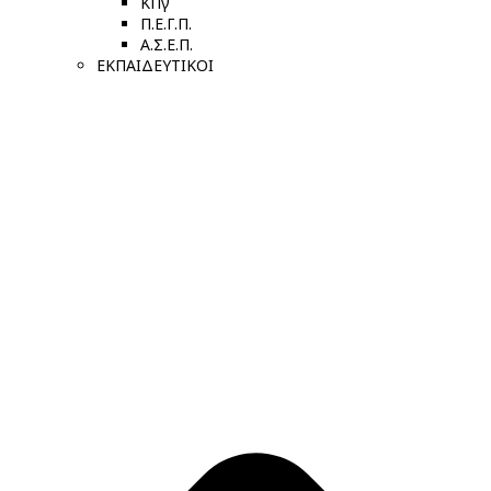
ΚΠγ
Π.Ε.Γ.Π.
Α.Σ.Ε.Π.
ΕΚΠΑΙΔΕΥΤΙΚΟΙ